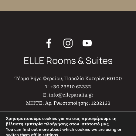
ELLE Rooms & Suites
Τέρμα Ρήγα Φεραίου, Παραλία Κατερίνη 60100
T.
+30 23510 62332
E.
info@elleparalia.gr
MHTE:
Αρ. Γνωστοποίησης: 1232163
Χρησιμοποιούμε cookies για να σας προσφέρουμε τη
βέλτιστη εμπειρία πλοήγησης στον ιστότοπό μας.
Elle Rooms & Suites © 2021-2025
You can find out more about which cookies we are using or
Web Design & Development by
switch them off in
settings
.